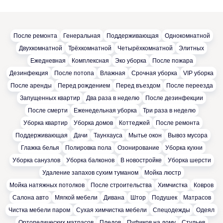
После ремонта
Генеральная
Поддерживающая
Однокомнатной
Двухкомнатной
Трёхкомнатной
Четырёхкомнатной
Элитных
Ежедневная
Комплексная
Эко уборка
После пожара
Дезинфекция
После потопа
Влажная
Cрочная уборка
VIP уборка
После аренды
Перед рождением
Перед въездом
После переезда
Запущенных квартир
Два раза в неделю
После дезинфекции
После смерти
Еженедельная уборка
Три раза в неделю
Уборка квартир
Уборка домов
Коттеджей
После ремонта
Поддерживающая
Дачи
Таунхауса
Мытье окон
Вывоз мусора
Глажка белья
Полировка пола
Озонирование
Уборка кухни
Уборка санузлов
Уборка балконов
В новостройке
Уборка шерсти
Удаление запахов сухим туманом
Мойка люстр
Мойка натяжных потолков
После строительства
Химчистка
Ковров
Салона авто
Мягкой мебели
Дивана
Штор
Подушек
Матрасов
Чистка мебели паром
Сухая химчистка мебели
Спецодежды
Одеял
Ортопедических матрасов
Пледов
Пуфиков на дому
Стульев