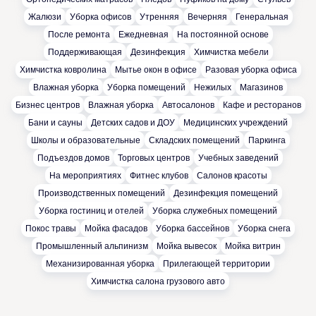
Жалюзи
Уборка офисов
Утренняя
Вечерняя
Генеральная
После ремонта
Ежедневная
На постоянной основе
Поддерживающая
Дезинфекция
Химчистка мебели
Химчистка ковролина
Мытье окон в офисе
Разовая уборка офиса
Влажная уборка
Уборка помещений
Нежилых
Магазинов
Бизнес центров
Влажная уборка
Автосалонов
Кафе и ресторанов
Бани и сауны
Детских садов и ДОУ
Медицинских учреждений
Школы и образовательные
Складских помещений
Паркинга
Подъездов домов
Торговых центров
Учебных заведений
На мероприятиях
Фитнес клубов
Салонов красоты
Производственных помещений
Дезинфекция помещений
Уборка гостиниц и отелей
Уборка служебных помещений
Покос травы
Мойка фасадов
Уборка бассейнов
Уборка снега
Промышленный альпинизм
Мойка вывесок
Мойка витрин
Механизированная уборка
Прилегающей территории
Химчистка салона грузового авто