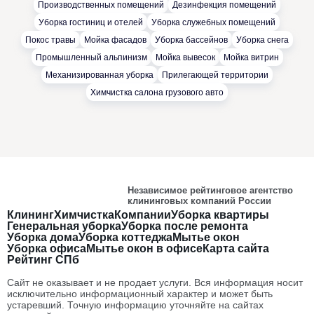
Производственных помещений
Дезинфекция помещений
Уборка гостиниц и отелей
Уборка служебных помещений
Покос травы
Мойка фасадов
Уборка бассейнов
Уборка снега
Промышленный альпинизм
Мойка вывесок
Мойка витрин
Механизированная уборка
Прилегающей территории
Химчистка салона грузового авто
Независимое рейтинговое агентство
клининговых компаний России
Клининг
Химчистка
Компании
Уборка квартиры
Генеральная уборка
Уборка после ремонта
Уборка дома
Уборка коттеджа
Мытье окон
Уборка офиса
Мытье окон в офисе
Карта сайта
Рейтинг СПб
Сайт не оказывает и не продает услуги. Вся информация носит
исключительно информационный характер и может быть
устаревший. Точную информацию уточняйте на сайтах