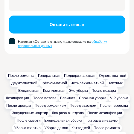
Оставить отзыв
Нажимая «Оставить отзыв», я даю согласие на
обработку
персональных данных
После ремонта
Генеральная
Поддерживающая
Однокомнатной
Двухкомнатной
Трёхкомнатной
Четырёхкомнатной
Элитных
Ежедневная
Комплексная
Эко уборка
После пожара
Дезинфекция
После потопа
Влажная
Cрочная уборка
VIP уборка
После аренды
Перед рождением
Перед въездом
После переезда
Запущенных квартир
Два раза в неделю
После дезинфекции
После смерти
Еженедельная уборка
Три раза в неделю
Уборка квартир
Уборка домов
Коттеджей
После ремонта