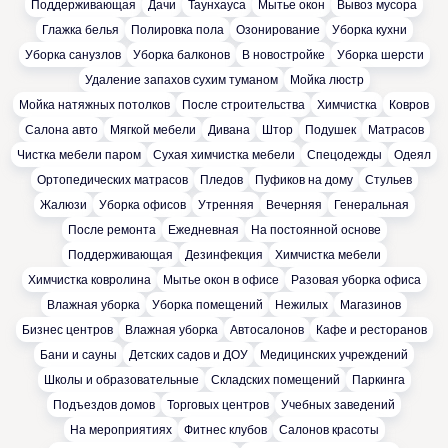
Поддерживающая
Дачи
Таунхауса
Мытье окон
Вывоз мусора
Глажка белья
Полировка пола
Озонирование
Уборка кухни
Уборка санузлов
Уборка балконов
В новостройке
Уборка шерсти
Удаление запахов сухим туманом
Мойка люстр
Мойка натяжных потолков
После строительства
Химчистка
Ковров
Салона авто
Мягкой мебели
Дивана
Штор
Подушек
Матрасов
Чистка мебели паром
Сухая химчистка мебели
Спецодежды
Одеял
Ортопедических матрасов
Пледов
Пуфиков на дому
Стульев
Жалюзи
Уборка офисов
Утренняя
Вечерняя
Генеральная
После ремонта
Ежедневная
На постоянной основе
Поддерживающая
Дезинфекция
Химчистка мебели
Химчистка ковролина
Мытье окон в офисе
Разовая уборка офиса
Влажная уборка
Уборка помещений
Нежилых
Магазинов
Бизнес центров
Влажная уборка
Автосалонов
Кафе и ресторанов
Бани и сауны
Детских садов и ДОУ
Медицинских учреждений
Школы и образовательные
Складских помещений
Паркинга
Подъездов домов
Торговых центров
Учебных заведений
На мероприятиях
Фитнес клубов
Салонов красоты