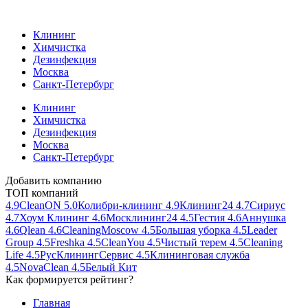
Клининг
Химчистка
Дезинфекция
Москва
Санкт-Петербург
Клининг
Химчистка
Дезинфекция
Москва
Санкт-Петербург
Добавить компанию
ТОП
компаний
4.9
CleanON
5.0
Колибри-клининг
4.9
Клининг24
4.7
Сириус
4.7
Хоум Клининг
4.6
Москлининг24
4.5
Гестия
4.6
Аннушка
4.6
Qlean
4.6
CleaningMoscow
4.5
Большая уборка
4.5
Leader
Group
4.5
Freshka
4.5
CleanYou
4.5
Чистый терем
4.5
Cleaning
Life
4.5
РусКлинингСервис
4.5
Клининговая служба
4.5
NovaClean
4.5
Белый Кит
Как формируется рейтинг?
Главная