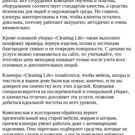
работы. Все сотрудники компании обучены и опытны,
оборудование соответствует стандартам качества, а средства
безопасны для людей и окружающей среды. Но главное,
клинеры заинтересованы в том, чтобы клиенты остались
довольны, поэтому работают аккуратно, методично и очень
внимательно.
Кроме основной уборки «Cleaning Life» также выполнит
шлифовку мрамора, вернув изделия, полам и лестницам
благородное сияние и не повредив поверхности. С ценами на
услуги можно ознакомиться на сайте, но учитывайте, что
итоговую цену менеджер называет только после учета всех
основных и дополнительных опций.
Клинеры «Cleaning Life» позаботятся, чтобы мебель, шторы и
текстиль в вашем доме были как новые, конечно, если вы
доверите им химчистку всех этих изделий. Компания
специализируется на послеремонтной и генеральной уборке,
и химчистка отлично дополняет эти услуги, позволяя
добиться идеальной чистоты на всех уровнях.
Комплексная и всестороння обработка вернет
презентабельный вид старой мебели, коврам и шторам,
причем клинеры умеют работать даже с антикварными
изделиями. Они тщательно подбирают средства, которые не
оставляют следов и разводов, а после вымывают материал,