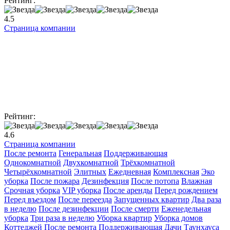
Рейтинг:
4.5
Страница компании
Рейтинг:
4.6
Страница компании
После ремонта
Генеральная
Поддерживающая
Однокомнатной
Двухкомнатной
Трёхкомнатной
Четырёхкомнатной
Элитных
Ежедневная
Комплексная
Эко
уборка
После пожара
Дезинфекция
После потопа
Влажная
Cрочная уборка
VIP уборка
После аренды
Перед рождением
Перед въездом
После переезда
Запущенных квартир
Два раза
в неделю
После дезинфекции
После смерти
Еженедельная
уборка
Три раза в неделю
Уборка квартир
Уборка домов
Коттеджей
После ремонта
Поддерживающая
Дачи
Таунхауса