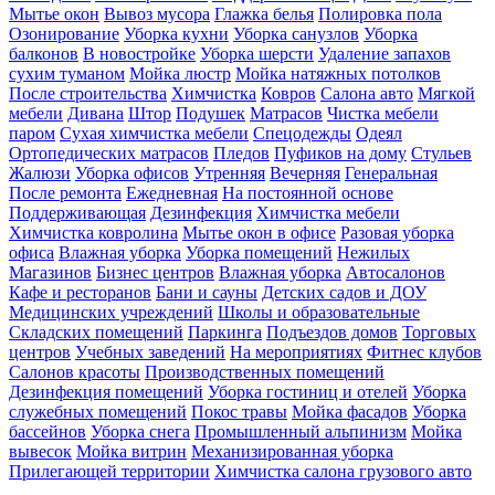
Мытье окон
Вывоз мусора
Глажка белья
Полировка пола
Озонирование
Уборка кухни
Уборка санузлов
Уборка
балконов
В новостройке
Уборка шерсти
Удаление запахов
сухим туманом
Мойка люстр
Мойка натяжных потолков
После строительства
Химчистка
Ковров
Салона авто
Мягкой
мебели
Дивана
Штор
Подушек
Матрасов
Чистка мебели
паром
Сухая химчистка мебели
Спецодежды
Одеял
Ортопедических матрасов
Пледов
Пуфиков на дому
Стульев
Жалюзи
Уборка офисов
Утренняя
Вечерняя
Генеральная
После ремонта
Ежедневная
На постоянной основе
Поддерживающая
Дезинфекция
Химчистка мебели
Химчистка ковролина
Мытье окон в офисе
Разовая уборка
офиса
Влажная уборка
Уборка помещений
Нежилых
Магазинов
Бизнес центров
Влажная уборка
Автосалонов
Кафе и ресторанов
Бани и сауны
Детских садов и ДОУ
Медицинских учреждений
Школы и образовательные
Складских помещений
Паркинга
Подъездов домов
Торговых
центров
Учебных заведений
На мероприятиях
Фитнес клубов
Салонов красоты
Производственных помещений
Дезинфекция помещений
Уборка гостиниц и отелей
Уборка
служебных помещений
Покос травы
Мойка фасадов
Уборка
бассейнов
Уборка снега
Промышленный альпинизм
Мойка
вывесок
Мойка витрин
Механизированная уборка
Прилегающей территории
Химчистка салона грузового авто