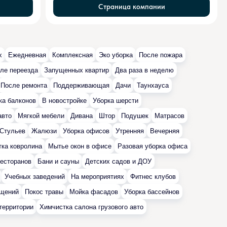
Страница компании
х
Ежедневная
Комплексная
Эко уборка
После пожара
ле переезда
Запущенных квартир
Два раза в неделю
После ремонта
Поддерживающая
Дачи
Таунхауса
ка балконов
В новостройке
Уборка шерсти
авто
Мягкой мебели
Дивана
Штор
Подушек
Матрасов
Стульев
Жалюзи
Уборка офисов
Утренняя
Вечерняя
ка ковролина
Мытье окон в офисе
Разовая уборка офиса
есторанов
Бани и сауны
Детских садов и ДОУ
Учебных заведений
На мероприятиях
Фитнес клубов
ещений
Покос травы
Мойка фасадов
Уборка бассейнов
территории
Химчистка салона грузового авто