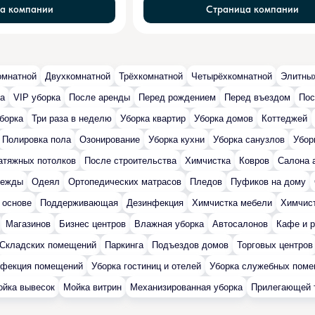
а компании
Страница компании
омнатной
Двухкомнатной
Трёхкомнатной
Четырёхкомнатной
Элитны
ка
VIP уборка
После аренды
Перед рождением
Перед въездом
Пос
борка
Три раза в неделю
Уборка квартир
Уборка домов
Коттеджей
Полировка пола
Озонирование
Уборка кухни
Уборка санузлов
Убор
атяжных потолков
После строительства
Химчистка
Ковров
Салона 
дежды
Одеял
Ортопедических матрасов
Пледов
Пуфиков на дому
 основе
Поддерживающая
Дезинфекция
Химчистка мебели
Химчист
Магазинов
Бизнес центров
Влажная уборка
Автосалонов
Кафе и р
Складских помещений
Паркинга
Подъездов домов
Торговых центров
нфекция помещений
Уборка гостиниц и отелей
Уборка служебных пом
йка вывесок
Мойка витрин
Механизированная уборка
Прилегающей 