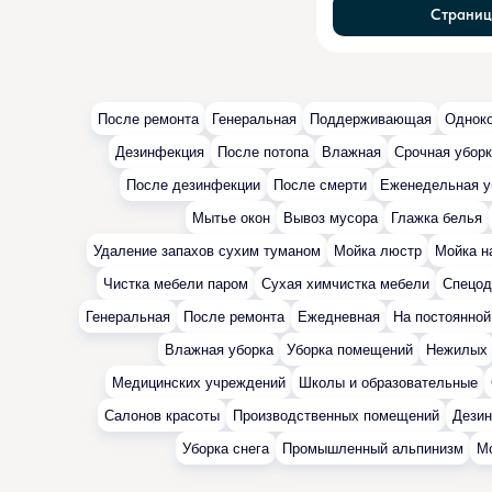
Страниц
После ремонта
Генеральная
Поддерживающая
Однок
Дезинфекция
После потопа
Влажная
Cрочная убор
После дезинфекции
После смерти
Еженедельная у
Мытье окон
Вывоз мусора
Глажка белья
Удаление запахов сухим туманом
Мойка люстр
Мойка н
Чистка мебели паром
Сухая химчистка мебели
Спецо
Генеральная
После ремонта
Ежедневная
На постоянной
Влажная уборка
Уборка помещений
Нежилых
Медицинских учреждений
Школы и образовательные
Салонов красоты
Производственных помещений
Дези
Уборка снега
Промышленный альпинизм
Мо