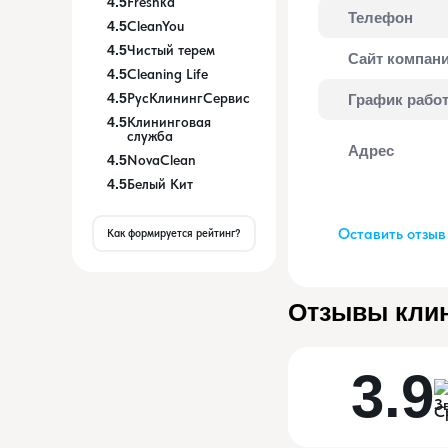
4.5
Freshka
Телефон
4.5
CleanYou
4.5
Чистый терем
Сайт компан
4.5
Cleaning Life
4.5
РусКлинингСервис
График рабо
4.5
Клининговая
служба
Адрес
4.5
NovaClean
4.5
Белый Кит
Оставить отзыв
Как формируется рейтинг?
Отзывы кли
3.9
С