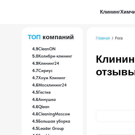
Клининг
Химчи
ТОП
компаний
Главная
/
Fora
4.9
CleanON
Клинин
5.0
Колибри-клининг
4.9
Клининг24
отзыв
4.7
Сириус
4.7
Хоум Клининг
4.6
Москлининг24
4.5
Гестия
4.6
Аннушка
4.6
Qlean
4.6
CleaningMoscow
4.5
Большая уборка
4.5
Leader Group