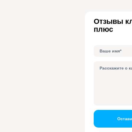
Отзывы кл
плюс
Остави