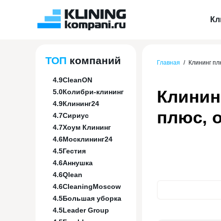
Кл
ТОП
компаний
Главная
/
Клининг пл
4.9
CleanON
Клинин
5.0
Колибри-клининг
4.9
Клининг24
плюс, 
4.7
Сириус
4.7
Хоум Клининг
4.6
Москлининг24
4.5
Гестия
4.6
Аннушка
4.6
Qlean
4.6
CleaningMoscow
4.5
Большая уборка
4.5
Leader Group