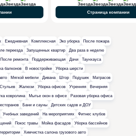
пании
Страница компании
х
Ежедневная
Комплексная
Эко уборка
После пожара
ле переезда
Запущенных квартир
Два раза в неделю
После ремонта
Поддерживающая
Дачи
Таунхауса
ка балконов
В новостройке
Уборка шерсти
авто
Мягкой мебели
Дивана
Штор
Подушек
Матрасов
Стульев
Жалюзи
Уборка офисов
Утренняя
Вечерняя
ка ковролина
Мытье окон в офисе
Разовая уборка офиса
есторанов
Бани и сауны
Детских садов и ДОУ
Учебных заведений
На мероприятиях
Фитнес клубов
ещений
Покос травы
Мойка фасадов
Уборка бассейнов
территории
Химчистка салона грузового авто