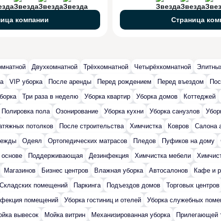
ница компании
Страница ком
омнатной
Двухкомнатной
Трёхкомнатной
Четырёхкомнатной
Элитны
ка
VIP уборка
После аренды
Перед рождением
Перед въездом
Пос
борка
Три раза в неделю
Уборка квартир
Уборка домов
Коттеджей
Полировка пола
Озонирование
Уборка кухни
Уборка санузлов
Убор
атяжных потолков
После строительства
Химчистка
Ковров
Салона 
дежды
Одеял
Ортопедических матрасов
Пледов
Пуфиков на дому
 основе
Поддерживающая
Дезинфекция
Химчистка мебели
Химчист
Магазинов
Бизнес центров
Влажная уборка
Автосалонов
Кафе и р
Складских помещений
Паркинга
Подъездов домов
Торговых центров
нфекция помещений
Уборка гостиниц и отелей
Уборка служебных пом
йка вывесок
Мойка витрин
Механизированная уборка
Прилегающей 