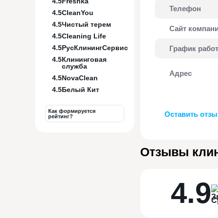
4.5
Freshka
Телефон
4.5
CleanYou
4.5
Чистый терем
Сайт компан
4.5
Cleaning Life
4.5
РусКлинингСервис
График рабо
4.5
Клининговая
служба
Адрес
4.5
NovaClean
4.5
Белый Кит
Как формируется
Оставить отзы
рейтинг?
Отзывы кли
4.9
С