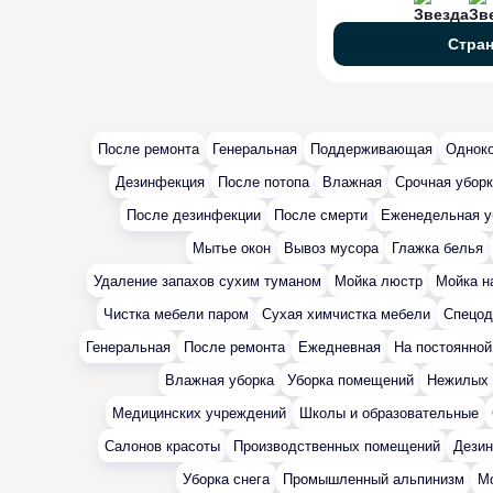
Стра
После ремонта
Генеральная
Поддерживающая
Однок
Дезинфекция
После потопа
Влажная
Cрочная убор
После дезинфекции
После смерти
Еженедельная у
Мытье окон
Вывоз мусора
Глажка белья
Удаление запахов сухим туманом
Мойка люстр
Мойка н
Чистка мебели паром
Сухая химчистка мебели
Спецо
Генеральная
После ремонта
Ежедневная
На постоянной
Влажная уборка
Уборка помещений
Нежилых
Медицинских учреждений
Школы и образовательные
Салонов красоты
Производственных помещений
Дези
Уборка снега
Промышленный альпинизм
Мо