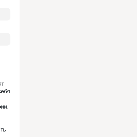
ят
себя
ии,
ить