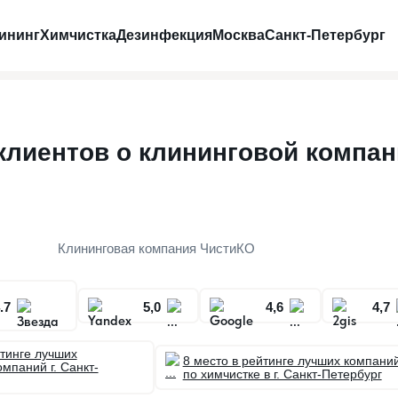
ининг
Химчистка
Дезинфекция
Москва
Санкт-Петербург
лиентов о клининговой компан
Клининговая компания ЧистиКО
.7
5,0
4,6
4,7
йтинге лучших
8 место в рейтинге лучших компани
мпаний г. Санкт-
по химчистке в г. Санкт-Петербург