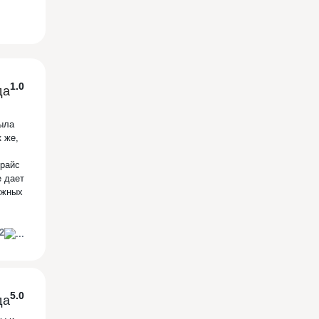
1.0
ыла
 же,
прайс
е дает
ежных
2
5.0