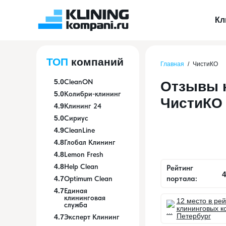
Кл
ТОП
компаний
Главная
/
ЧистиКО
5.0
CleanON
Отзывы к
5.0
Колибри-клининг
ЧистиКО
4.9
Клининг 24
5.0
Сириус
4.9
CleanLine
4.8
Глобал Клининг
4.8
Lemon Fresh
4.8
Help Clean
Рейтинг
4
портала:
4.7
Optimum Clean
4.7
Единая
клининговая
12 место в ре
служба
клининговых ко
Петербург
4.7
Эксперт Клининг