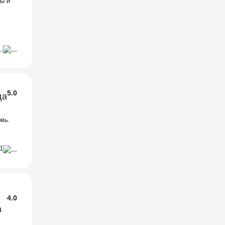
ы и
5.0
овь.
1
4.0