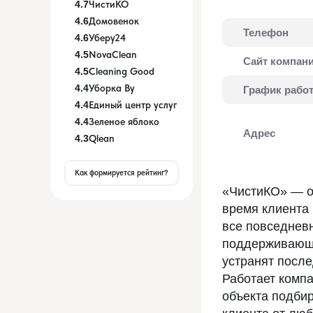
4.7
ЧистиКО
4.6
Домовенок
Телефон
4.6
Уберу24
4.5
NovaClean
Сайт компан
4.5
Cleaning Good
4.4
Уборка Ву
График рабо
4.4
Единый центр услуг
4.4
Зеленое яблоко
Адрес
4.3
Qlean
Как формируется рейтинг?
«ЧистиКО» — од
время клиента 
все повседнев
поддерживающу
устранят посл
Работает комп
объекта подбир